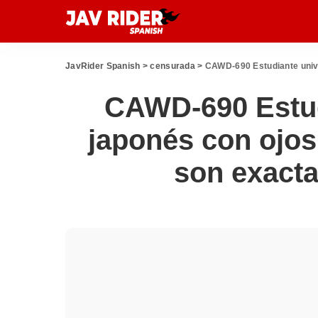
JavRider Spanish
>
censurada
>
CAWD-690 Estudiante univer
CAWD-690 Estud
japonés con ojo
son exact