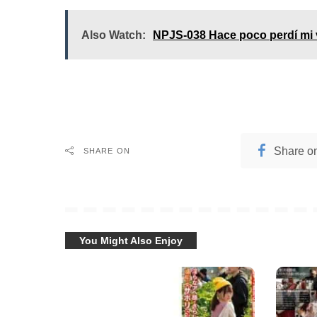
Also Watch:
NPJS-038 Hace poco perdí mi v
Share o
SHARE ON
You Might Also Enjoy