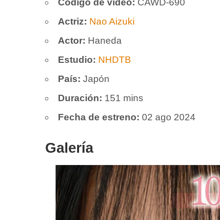
Código de vídeo:
CAWD-690
Actriz:
Nao Aizuki
Actor:
Haneda
Estudio:
NHDTB
País:
Japón
Duración:
151 mins
Fecha de estreno:
02 ago 2024
Galería