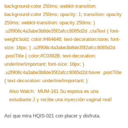
background-color 250ms; webkit-transition:
background-color 250ms; opacity: 1; transition: opacity
250ms; webkit-transition: opacity 250ms; }
.u2f906c4a3abe3b8de35f2afcc8065d2d .ctaText { font-
weight:bold; color:#464646; text-decoration:none; font-
size: 16px; } .u2f906c4a3abe3b8de35f2afcc8065d2d
.postTitle { color:#C0392B; text-decoration:
underline!important; font-size: 16px; }
.u2f906c4a3abe3b8de35f2afcc8065d2d:hover .postTitle
{ text-decoration: underline!important; }
Also Watch:
MUM-161 Su esposa es una
estudiante J y recibe una inyección vaginal real!
Así que mira HQIS-021 con placer y disfruta.