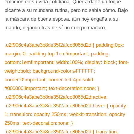
emoción en su vida cotidiana. Quería darle un toque
picante a su mundana rutina, pero no sabía cómo. Bajo
la máscara de buena esposa, aún hoy engaña a su
marido, dejando tras de sí un cuerpo maduro.
.u2f906c4a3abe3b8de35f2afcc8065d2d { padding:0px;
margin: 0; padding-top:1em!important; padding-
bottom:1em!important; width:100%; display: block; font-
weight:bold; background-color:#FFFFFF;
border:0!important; border-left:4px solid
#000000!important; text-decoration:none; }
.u2f906c4a3abe3b8de35f2afcc8065d2d:active,
.u2f906c4a3abe3b8de35f2afcc8065d2d:hover { opacity:
1; transition: opacity 250ms; webkit-transition: opacity
250ms; text-decoration:none; }
.u2f906c4a3abe3b8de35f2afcc8065d2d { transition: