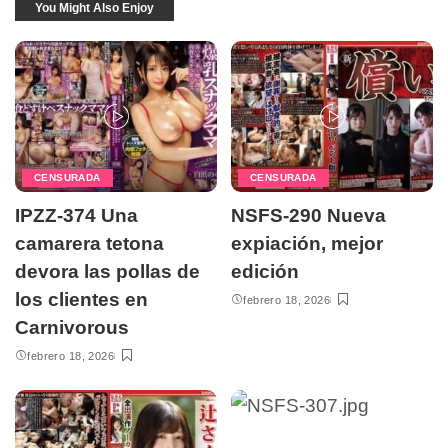
You Might Also Enjoy
CENSURADA
CENSURADA
IPZZ-374 Una
NSFS-290 Nueva
camarera tetona
expiación, mejor
devora las pollas de
edición
los clientes en
febrero 18, 2026
Carnivorous
febrero 18, 2026