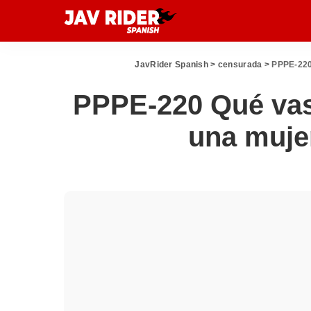
JavRider Spanish
>
censurada
>
PPPE-220
PPPE-220 Qué vas
una muje