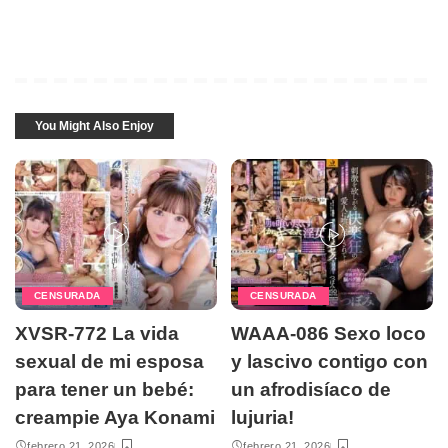
You Might Also Enjoy
CENSURADA
CENSURADA
XVSR-772 La vida
WAAA-086 Sexo loco
sexual de mi esposa
y lascivo contigo con
para tener un bebé:
un afrodisíaco de
creampie Aya Konami
lujuria!
febrero 21, 2026
febrero 21, 2026