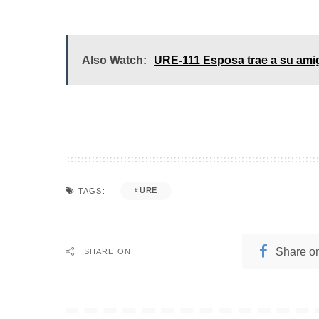
Also Watch:
URE-111 Esposa trae a su ami
URE
TAGS:
Share o
SHARE ON