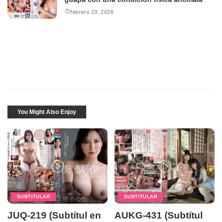
febrero 19, 2026
You Might Also Enjoy
SUBTITULAR
SUBTITULAR
JUQ-219 (Subtítul en
AUKG-431 (Subtítul