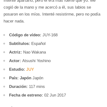
Intenté apartarlo, pero él era más fuerte que yo. Me
cogió de la mano y me acercó a él, sus labios se
posaron en los míos. Intenté resistirme, pero no podía
hacer nada.
Código de vídeo:
JUY-168
Subtítulos:
Español
Actriz:
Nao Wakana
Actor:
Atsushi Yoshino
Estudio:
JUY
País: Japón
Japón
Duración:
117 mins
Fecha de estreno:
02 Jun 2017