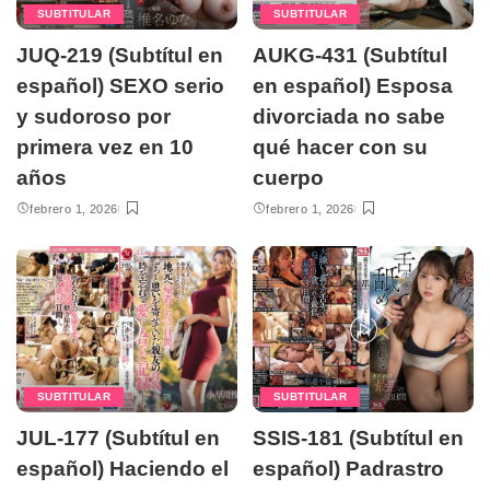
SUBTITULAR
SUBTITULAR
JUQ-219 (Subtítul en
AUKG-431 (Subtítul
español) SEXO serio
en español) Esposa
y sudoroso por
divorciada no sabe
primera vez en 10
qué hacer con su
años
cuerpo
febrero 1, 2026
febrero 1, 2026
SUBTITULAR
SUBTITULAR
JUL-177 (Subtítul en
SSIS-181 (Subtítul en
español) Haciendo el
español) Padrastro