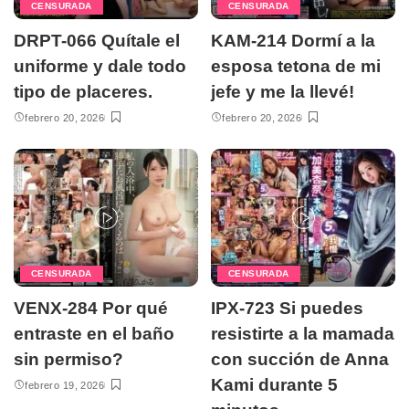
CENSURADA
CENSURADA
DRPT-066 Quítale el
KAM-214 Dormí a la
uniforme y dale todo
esposa tetona de mi
tipo de placeres.
jefe y me la llevé!
febrero 20, 2026
febrero 20, 2026
CENSURADA
CENSURADA
VENX-284 Por qué
IPX-723 Si puedes
entraste en el baño
resistirte a la mamada
sin permiso?
con succión de Anna
Kami durante 5
febrero 19, 2026