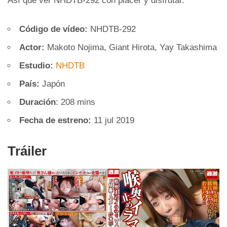
Así que ver NHDTB-292 con placer y disfrutar.
Código de vídeo:
NHDTB-292
Actor:
Makoto Nojima, Giant Hirota, Yay Takashima
Estudio:
NHDTB
País:
Japón
Duración
: 208 mins
Fecha de estreno:
11 jul 2019
Tráiler