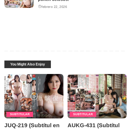
febrero 22, 2026
You Might Also Enjoy
SUBTITULAR
SUBTITULAR
JUQ-219 (Subtítul en
AUKG-431 (Subtítul